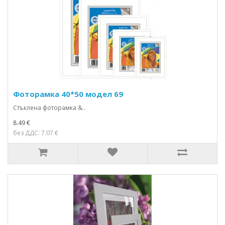
Фоторамка 40*50 модел 69
Стъклена фоторамка &..
8.49 €
без ДДС: 7.07 €