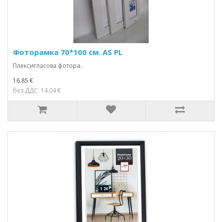
Фоторамка 70*100 см. AS PL
Плексигласова фотора..
16.85 €
без ДДС: 14.04 €