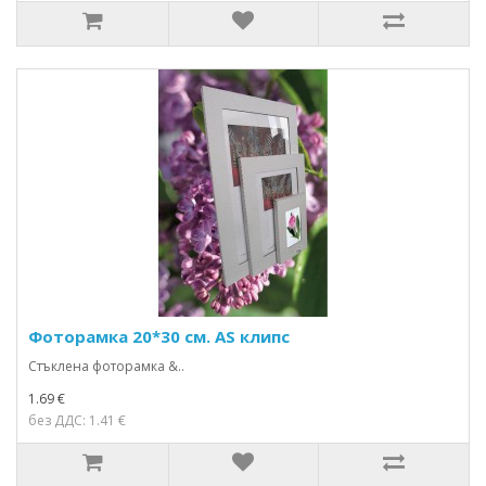
Фоторамка 20*30 см. AS клипс
Стъклена фоторамка &..
1.69 €
без ДДС: 1.41 €