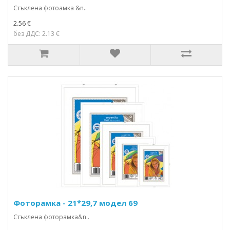
Стъклена фотоамка &n..
2.56 €
без ДДС: 2.13 €
Фоторамка - 21*29,7 модел 69
Стъклена фоторамка&n..