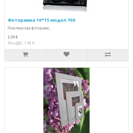
Фоторамка 10*15 модел 705
Пластмасова фоторамк..
2.30 €
без ДДС: 1.92 €