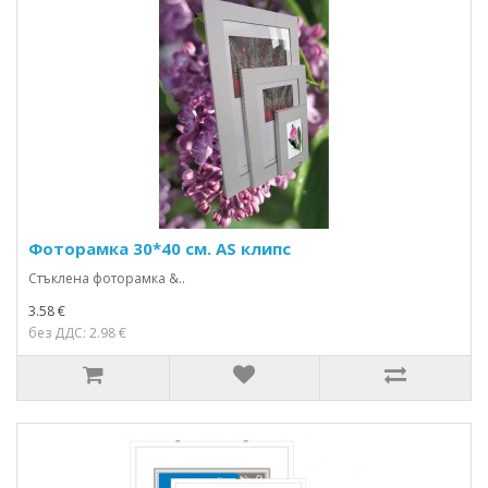
Фоторамка 30*40 см. AS клипс
Стъклена фоторамка &..
3.58 €
без ДДС: 2.98 €