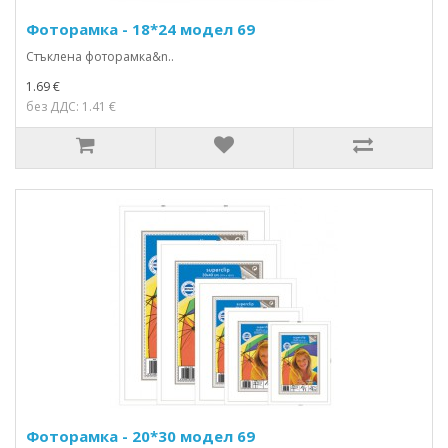
Фоторамка - 18*24 модел 69
Стъклена фоторамка&n..
1.69 €
без ДДС: 1.41 €
Фоторамка - 20*30 модел 69