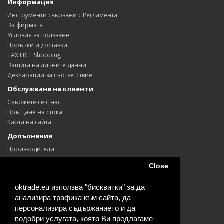
Информация
Инструменти свързани с Регламента
За фирмата
Условия за ползване
Поръчки и доставки
TAX FREE Shopping
Защита на личните данни
Декларации за съответствие
Обслужване на клиенти
Свържете се с нас
Връщане на стока
Карта на сайта
Допълнения
Производители
Ваучери
Close
Партньори
Промоции
oktrade.eu използва "бисквитки" за да
Моят профил
анализира трафика към сайта, да
Моят профил
персонализира съдържанието и да
История на поръчките
подобри услугата, която Ви предлагаме