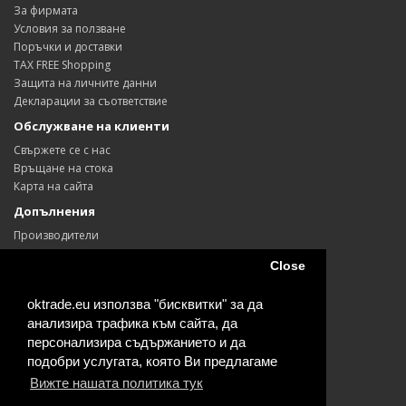
За фирмата
Условия за ползване
Поръчки и доставки
TAX FREE Shopping
Защита на личните данни
Декларации за съответствие
Обслужване на клиенти
Свържете се с нас
Връщане на стока
Карта на сайта
Допълнения
Производители
Ваучери
Close
Партньори
Промоции
oktrade.eu използва "бисквитки" за да
Моят профил
анализира трафика към сайта, да
Моят профил
персонализира съдържанието и да
История на поръчките
подобри услугата, която Ви предлагаме
Любими продукти
Вижте нашата политика тук
Информационен бюлетин