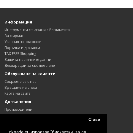
Информация
Инструменти свързани с Регламента
За фирмата
Условия за ползване
Поръчки и доставки
TAX FREE Shopping
Защита на личните данни
Декларации за съответствие
Обслужване на клиенти
Свържете се с нас
Връщане на стока
Карта на сайта
Допълнения
Производители
Ваучери
Close
Партньори
Промоции
oktrade.eu използва "бисквитки" за да