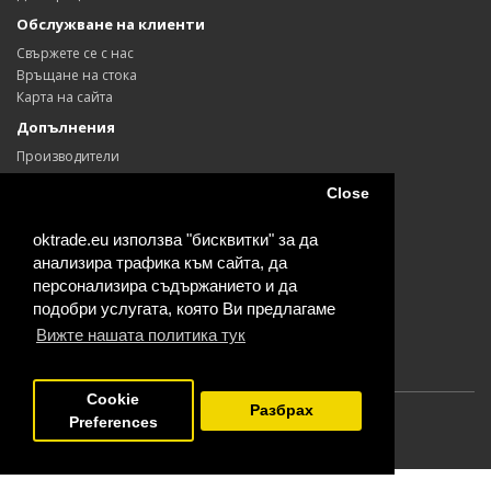
Обслужване на клиенти
Свържете се с нас
Връщане на стока
Карта на сайта
Допълнения
Производители
Ваучери
Close
Партньори
Промоции
oktrade.eu използва "бисквитки" за да
Моят профил
анализира трафика към сайта, да
Моят профил
персонализира съдържанието и да
История на поръчките
подобри услугата, която Ви предлагаме
Любими продукти
Вижте нашата политика тук
Информационен бюлетин
Cookie
Разбрах
Preferences
Powered By
OpenCart
склад Одесос Колор © 2026