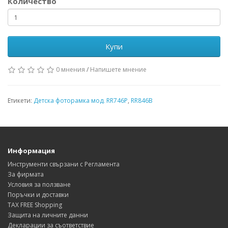
Количество
Купи
0 мнения
/
Напишете мнение
Етикети:
Детска фоторамка мод. RR746P
,
RR846B
Информация
Инструменти свързани с Регламента
За фирмата
Условия за ползване
Поръчки и доставки
TAX FREE Shopping
Защита на личните данни
Декларации за съответствие