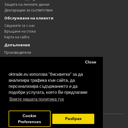
Защита на личните данни
Декларации за съответствие
Обслужване на клиенти
Свържете се с нас
Връщане на стока
Карта на сайта
Допълнения
Производители
Ваучери
Close
Партньори
Промоции
oktrade.eu използва "бисквитки" за да
Моят профил
анализира трафика към сайта, да
Моят профил
персонализира съдържанието и да
История на поръчките
подобри услугата, която Ви предлагаме
Любими продукти
Вижте нашата политика тук
Информационен бюлетин
Cookie
Разбрах
Preferences
Powered By
OpenCart