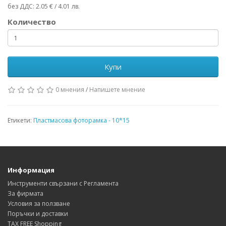
без ДДС: 2.05 € / 4.01 лв.
Количество
Купи
0 мнения
/
Напишете мнение
Етикети:
Пластмасова фоторамка - 10*15
Информация
Инструменти свързани с Регламента
За фирмата
Условия за ползване
Поръчки и доставки
TAX FREE Shopping