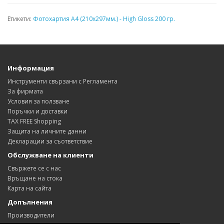
Етикети:
Фотохартия А4 (210x297мм.) - High Gloss 200 гр.
Информация
Инструменти свързани с Регламента
За фирмата
Условия за ползване
Поръчки и доставки
TAX FREE Shopping
Защита на личните данни
Декларации за съответствие
Обслужване на клиенти
Свържете се с нас
Връщане на стока
Карта на сайта
Допълнения
Производители