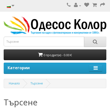
0 продукт(и) - 0.00 €
Категории
Начало
Търсене
Търсене