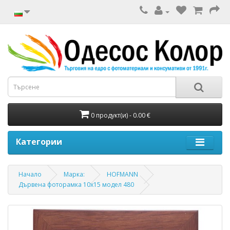
0 продукт(и) - 0.00 €
Категории
Начало
Марка:
HOFMANN
Дървена фоторамка 10х15 модел 480