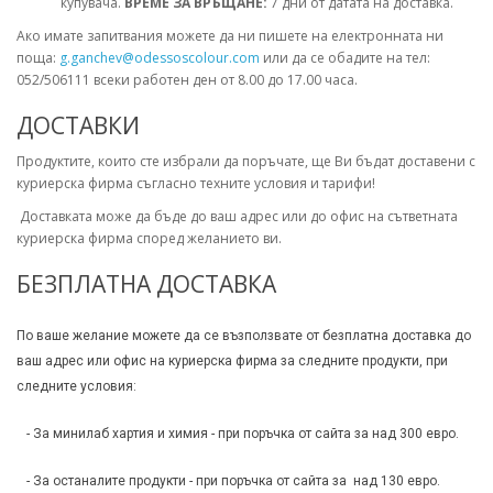
купувача.
ВРЕМЕ ЗА ВРЪЩАНЕ:
7 дни от датата на доставка.
Ако имате запитвания можете да ни пишете на електронната ни
поща:
g.ganchev@odessoscolour.com
или да се обадите на тел:
052/506111 всеки работен ден от 8.00 до 17.00 часа.
ДОСТАВКИ
Продуктите, които сте избрали да поръчате, ще Ви бъдат доставени с
куриерска фирма съгласно техните условия и тарифи!
Доставката може да бъде до ваш адрес или до офис на сътветната
куриерска фирма според желанието ви.
БЕЗПЛАТНА ДОСТАВКА
По ваше желание можете да се възползвате от безплатна доставка до
ваш адрес или офис на куриерска фирма за следните продукти, при
следните условия:
- За минилаб хартия и химия - при поръчка от сайта за над 300 евро.
- За останалите продукти - при поръчка от сайта за над 130 евро.