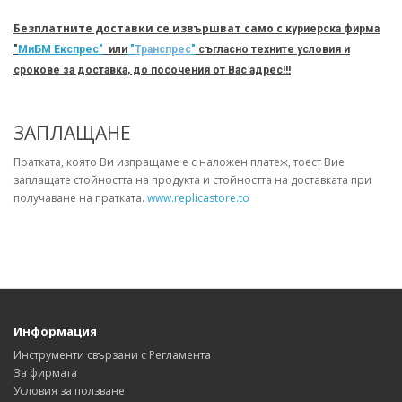
Безплатните доставки се извършват само с
куриерска фирма
"
МиБМ Експрес"
или
"
Транспрес
"
съгласно техните условия и
срокове за доставка, до посочения от Вас адрес!!!
ЗАПЛАЩАНЕ
Пратката, която Ви изпращаме е с наложен платеж, тоест Вие
заплащате стойността на продукта и стойността на доставката при
получаване на пратката.
www.replicastore.to
Информация
Инструменти свързани с Регламента
За фирмата
Условия за ползване