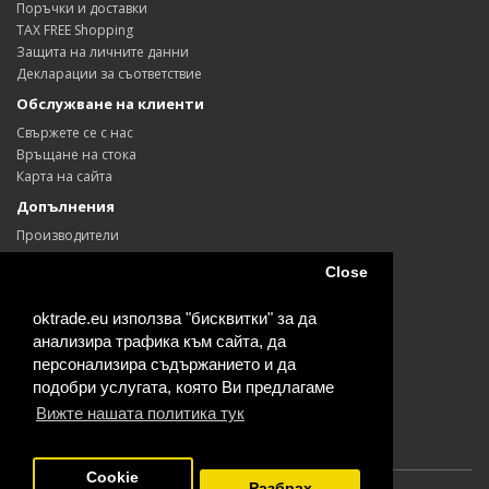
Поръчки и доставки
TAX FREE Shopping
Защита на личните данни
Декларации за съответствие
Обслужване на клиенти
Свържете се с нас
Връщане на стока
Карта на сайта
Допълнения
Производители
Ваучери
Close
Партньори
Промоции
oktrade.eu използва "бисквитки" за да
Моят профил
анализира трафика към сайта, да
Моят профил
персонализира съдържанието и да
История на поръчките
подобри услугата, която Ви предлагаме
Любими продукти
Вижте нашата политика тук
Информационен бюлетин
Cookie
Разбрах