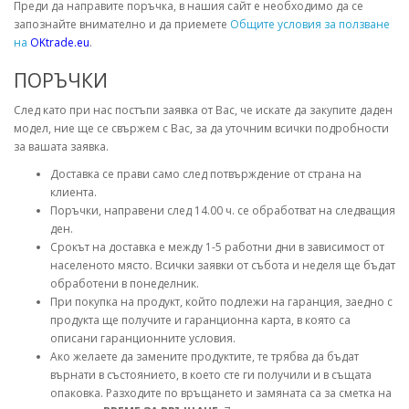
Преди да направите поръчка, в нашия сайт е необходимо да се
запознайте внимателно и да приемете
Общите условия за ползване
на
OKtrade.eu
.
ПОРЪЧКИ
След като при нас постъпи заявка от Вас, че искате да закупите даден
модел, ние ще се свържем с Вас, за да уточним всички подробности
за вашата заявка.
Доставка се прави само след потвърждение от страна на
клиента.
Поръчки, направени след 14.00 ч. се обработват на следващия
ден.
Срокът на доставка е между 1-5 работни дни в зависимост от
населеното място. Всички заявки от събота и неделя ще бъдат
обработени в понеделник.
При покупка на продукт, който подлежи на гаранция, заедно с
продукта ще получите и гаранционна карта, в която са
описани гаранционните условия.
Ако желаете да замените продуктите, те трябва да бъдат
върнати в състоянието, в което сте ги получили и в същата
опаковка. Разходите по връщането и замяната са за сметка на