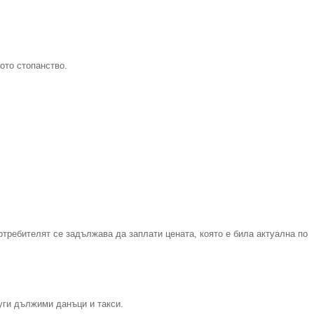
ото стопанство.
требителят се задължава да заплати цената, която е била актуална по
руги дължими данъци и такси.