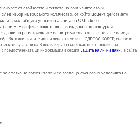
висимост от стойността и теглото на поръчаните стоки.
 след избор на избраното количeство, от който момент действието
рал и приел общите условия на сайта на OKtrade.eu
Л) или ЕГН за физическото лице за издаване на фактура и
те данни на регистриралите се потребители.
ОДЕСОС КОЛОР може да
то обработващи личните данни лица от името на ОДЕСОС КОЛОР, съгласно
о след получаване на Вашето изрично съгласие по отношение на
е с предоставената Ви информация в секция
Защита на лични данни
в сайта
 е за сметка на потребителя и се заплаща съобразно условията на
т.