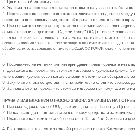
2. Цените са в български лева.
3. Условията на поръчка и доставка на стоките са указани в сайта и са
4. Поръчването на определена стока и сключването на договор между 
представлява волеизявление, което обвързва със силата на договор 
5. При поръчката клиентът задължително посочва имена, точен адрес
осъществяване на доставка.
"Одесос Колор" ООД
о
т своя страна се з
предостави тези данни единствено и само на трети лица с които е в дого
всички приложими законови норми за защита на личните данни. ОДЕСОС К
обработването, извършвано от името на ОДЕСОС КОЛОР, както и че тази и
ни.
6. Посочването на непълни или неверни данни прави поръчката невали
7. Доставката на поръчаните стоки се извършва с куриерска фирма
;
Сто
използвания куриер, освен когато заявените стоки не са обвързана с в
8. Закупените стоки се доставят на потребителя в следните срокове: до
9. Заплащането на поръчаните стоки се извършва при получаването им 
ПРАВА И ЗАДЪЛЖЕНИЯ ОТНОСНО ЗАКОНА ЗА ЗАЩИТА НА ПОТРЕ
1. Ние сме „Одесос Колор” ООД , находяща се в гр. Варна, ул Цоньо То
2. Не налагаме допълнителна стойност върху средствата за комуникац
3. Плащането на стоките е съобразено с чл. 93, ал 1 от Закона за задъ
4.
онлайн решаване на потребителски спор
Електронна платформата за