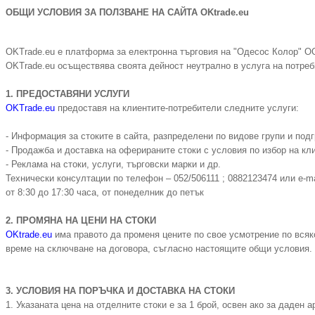
ОБЩИ УСЛОВИЯ ЗА ПОЛЗВАНЕ НА САЙТА OKtrade.eu
OKTrade.eu е платформа за електронна търговия на "Одесос Колор" 
OKTrade.eu осъществява своята дейност неутрално в услуга на потреби
1. ПРЕДОСТАВЯНИ УСЛУГИ
OKTrade.eu
предоставя на клиентите-потребители следните услуги:
- Информация за стоките в сайта, разпределени по видове групи и подг
- Продажба и доставка на оферираните стоки с условия по избор на кл
- Реклама на стоки, услуги, търговски марки и др.
Технически консултации по телефон – 052/506111 ; 0882123474 или e-m
от 8:30 до 17:30 часа, от понеделник до петък
2. ПРОМЯНА НА ЦЕНИ НА СТОКИ
OKtrade.eu
има правото да променя цените по свое усмотрение по всяк
време на сключване на договора, съгласно настоящите общи условия. Ц
3. УСЛОВИЯ НА ПОРЪЧКА И ДОСТАВКА НА СТОКИ
1. Указаната цена на отделните стоки е за 1 брой, освен ако за даден