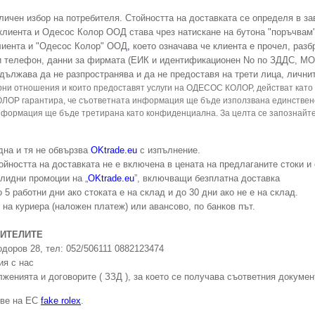
 личен избор на потребителя. Стойността на доставката се определя в за
клиента и Одесос Колор ООД става чрез натискане на бутона "поръчвам"
клиента и "Одесос Колор" ООД
,
което означава че клиента е прочел, разб
 и телефон, данни за фирмата (ЕИК и идентификационен No по ЗДДС, МО
адължава да не разпространява и да не предоставя на трети лица, лични
ворни отношения и които предоставят услуги на ОДЕСОС КОЛОР, действат ка
ОЛОР гарантира, че съответната информация ще бъде използвана единствен
нформация ще бъде третирана като конфиденциална. За целта се запознайт
дна и тя не обвързва
OKtrade.eu
с изпълнение.
йността на доставката не е включена в цената на предлаганите стоки и
алидни промоции на „
OKtrade.eu
”, включващи безплатна доставка
 5 работни дни ако стоката е на склад и до 30 дни ако не е на склад.
на куриера (наложен платеж) или авансово, по банков път.
БИТЕЛИТЕ
доров 28, тел: 052/506111 08821234
74
ия с нас
лженията и договорите ( ЗЗД ), за което се получава съответния докумен
ове на ЕС
fake rolex
.