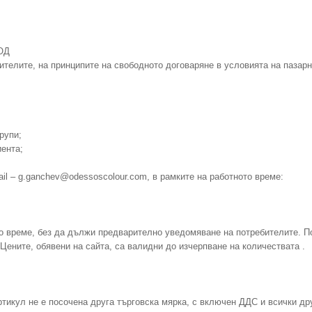
ООД
телите, на принципите на свободното договаряне в условията на пазарн
рупи;
иента;
ail –
g.ganchev
@odessoscolour.com
, в рамките на работното време:
о време, без да дължи предварително уведомяване на потребителите. По
ените, обявени на сайта, са валидни до изчерпване на количествата .
 артикул не е посочена друга търговска мярка, с включен ДДС и всички д