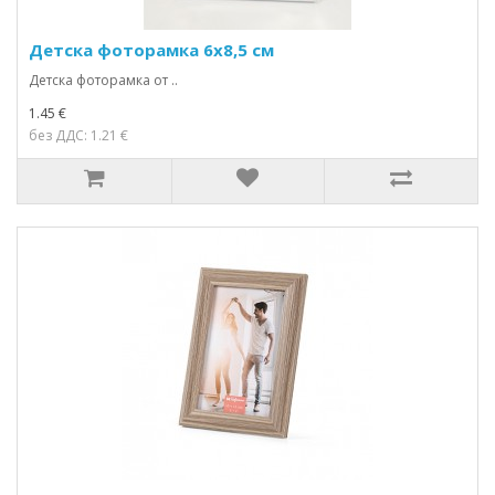
Детска фоторамка 6х8,5 см
Детска фоторамка от ..
1.45 €
без ДДС: 1.21 €