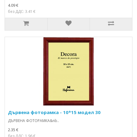
4.09 €
без ДДС: 3.41 €
Дървена фоторамка - 10*15 модел 30
ДЪРВЕНА ФОТОРАМКА&nb..
2.35 €
без ДДС: 1.96 €