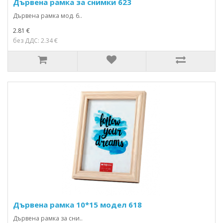
Дървена рамка за снимки 623
Дървена рамка мод. 6..
2.81 €
без ДДС: 2.34 €
Дървена рамка 10*15 модел 618
Дървена рамка за сни..