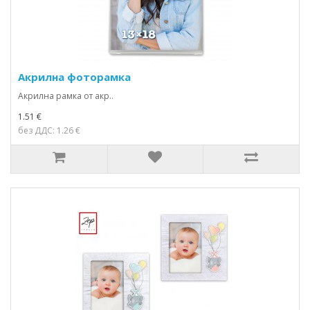
Акрилна фоторамка
Акрилна рамка от акр..
1.51 €
без ДДС: 1.26 €