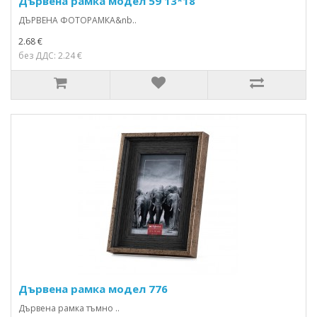
Дървена рамка модел 59 13*18
ДЪРВЕНА ФОТОРАМКА&nb..
2.68 €
без ДДС: 2.24 €
Дървена рамка модел 776
Дървена рамка тъмно ..