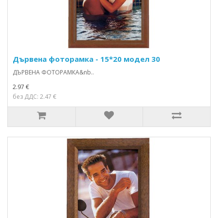
Дървена фоторамка - 15*20 модел 30
ДЪРВЕНА ФОТОРАМКА&nb..
2.97 €
без ДДС: 2.47 €