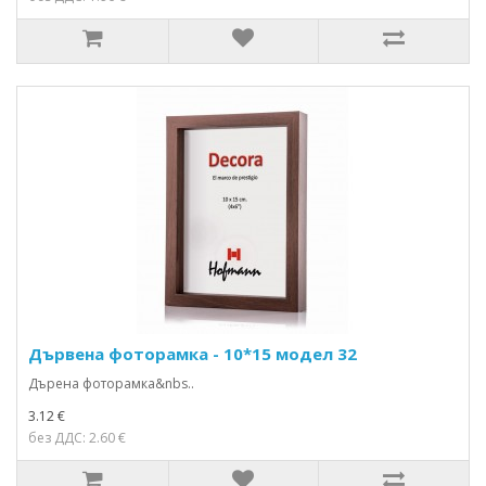
Дървена фоторамка - 10*15 модел 32
Дърена фоторамка&nbs..
3.12 €
без ДДС: 2.60 €