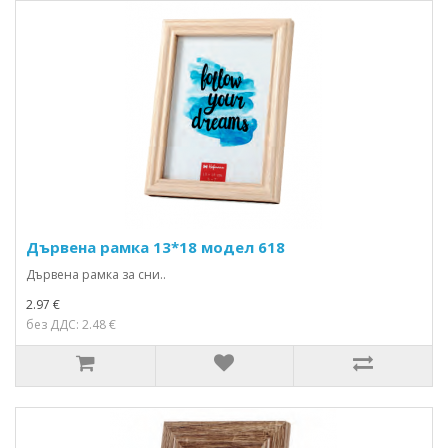
Дървена рамка 13*18 модел 618
Дървена рамка за сни..
2.97 €
без ДДС: 2.48 €