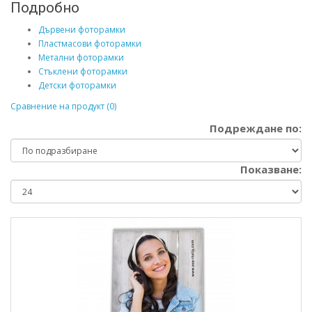
Подробно
Дървени фоторамки
Пластмасови фоторамки
Метални фоторамки
Стъклени фоторамки
Детски фоторамки
Сравнение на продукт (0)
Подреждане по:
Показване: