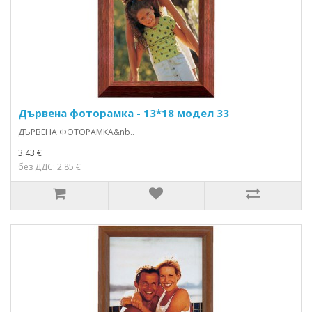
Дървена фоторамка - 13*18 модел 33
ДЪРВЕНА ФОТОРАМКА&nb..
3.43 €
без ДДС: 2.85 €