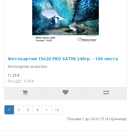
Фотохартия 15x20 PRO SATIN 240гр. - 100 листа
Фотохартия за мастил..
11.25 €
без ДДС: 9.38 €
1
2
3
4
>
>|
Показва 1 до 24 от 73 (4 страници)