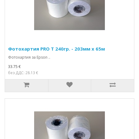
Фотохартия PRO Т 240гр. - 203мм х 65м
Фотохартия за Epson ..
33.75 €
без ДДС: 28.13 €