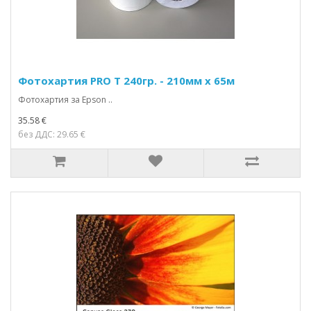
Фотохартия PRO Т 240гр. - 210мм х 65м
Фотохартия за Epson ..
35.58 €
без ДДС: 29.65 €