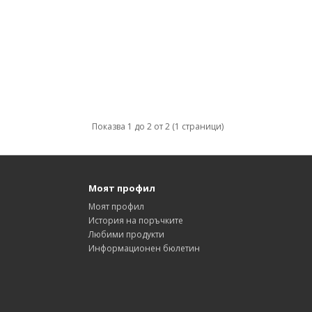
Показва 1 до 2 от 2 (1 страници)
Моят профил
Моят профил
История на поръчките
Любими продукти
Информационен бюлетин