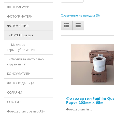
ФОТОАЛБУМИ
Сравнение на продукт (0)
ФОТОПРИНТЕРИ
ФОТОХАРТИЯ
- DRYLAB медия
- Медия за
термосублимация
- Хартия за мастилено-
струен печат
КОНСУМАТИВИ
ФОТОПОДАРЪЦИ
СОЛАРНИ
Фотохартия Fujifilm Qua
СОФТУЕР
Paper 203мм х 65м
Фотохартия Fuji..
Фотохартия с рамер А3+