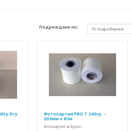
Подреждане по:
lity Dry
Фотохартия PRO Т 240гр. -
203мм х 65м
Фотохартия за Epson ..