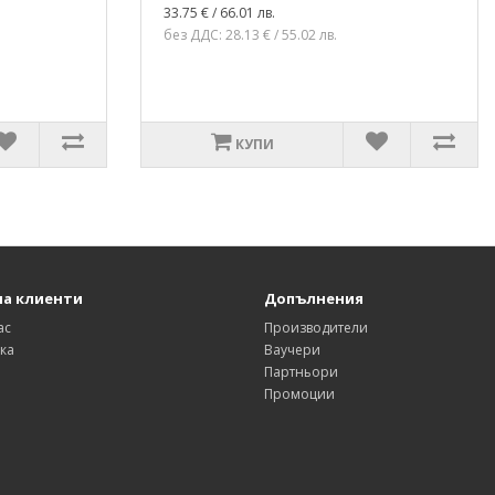
33.75 € / 66.01 лв.
без ДДС: 28.13 € / 55.02 лв.
КУПИ
на клиенти
Допълнения
ас
Производители
ка
Ваучери
Партньори
Промоции