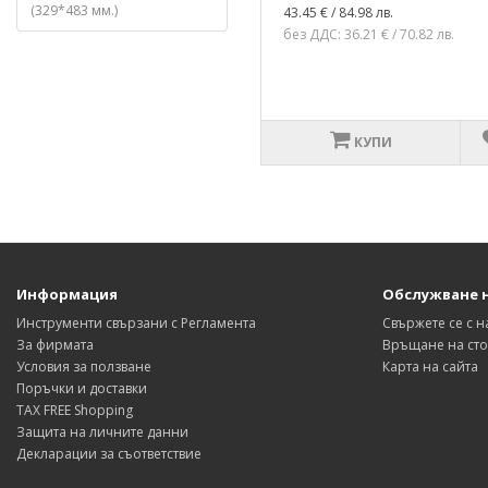
(329*483 мм.)
43.45 € / 84.98 лв.
без ДДС: 36.21 € / 70.82 лв.
КУПИ
Информация
Обслужване 
Инструменти свързани с Регламента
Свържете се с н
За фирмата
Връщане на сто
Условия за ползване
Карта на сайта
Поръчки и доставки
TAX FREE Shopping
Защита на личните данни
Декларации за съответствие