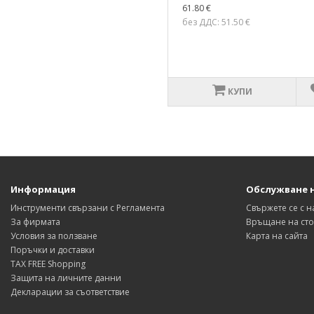
61.80 €
без ДДС: 51.50 €
КУПИ
Информация
Обслужване 
Инструменти свързани с Регламента
Свържете се с н
За фирмата
Връщане на сто
Условия за ползване
Карта на сайта
Поръчки и доставки
TAX FREE Shopping
Защита на личните данни
Декларации за съответствие