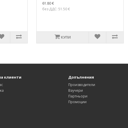
61.80 €
без ДДС: 51.50 €
КУПИ
на клиенти
Допълнения
ас
Производители
ка
Ваучери
Партньори
Промоции