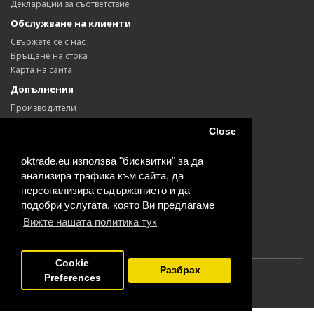
Декларации за съответствие
Обслужване на клиенти
Свържете се с нас
Връщане на стока
Карта на сайта
Допълнения
Производители
Ваучери
Close
Партньори
Промоции
oktrade.eu използва "бисквитки" за да
Моят профил
анализира трафика към сайта, да
Моят профил
персонализира съдържанието и да
История на поръчките
подобри услугата, която Ви предлагаме
Любими продукти
Вижте нашата политика тук
Информационен бюлетин
Cookie
Разбрах
Preferences
Powered By
OpenCart
склад Одесос Колор © 2026