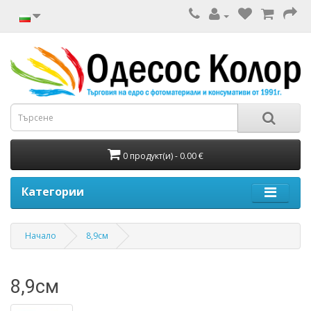
0 продукт(и) - 0.00 €
Категории
Начало
8,9см
8,9см