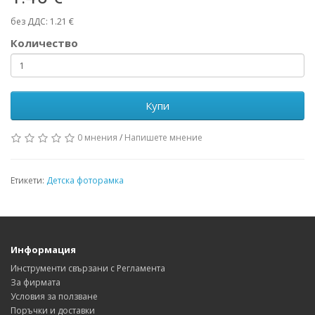
без ДДС: 1.21 €
Количество
Купи
0 мнения
/
Напишете мнение
Етикети:
Детска фоторамка
Информация
Инструменти свързани с Регламента
За фирмата
Условия за ползване
Поръчки и доставки