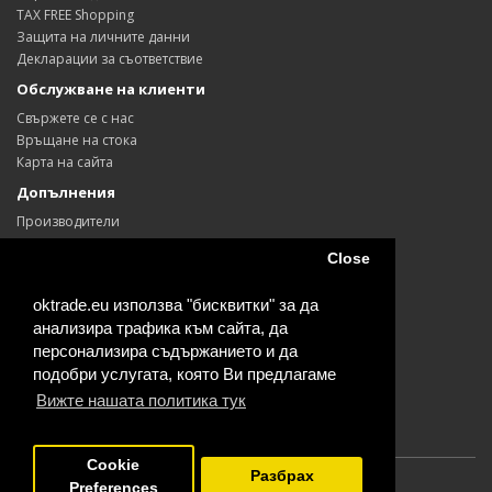
TAX FREE Shopping
Защита на личните данни
Декларации за съответствие
Обслужване на клиенти
Свържете се с нас
Връщане на стока
Карта на сайта
Допълнения
Производители
Ваучери
Close
Партньори
Промоции
oktrade.eu използва "бисквитки" за да
Моят профил
анализира трафика към сайта, да
Моят профил
персонализира съдържанието и да
История на поръчките
подобри услугата, която Ви предлагаме
Любими продукти
Вижте нашата политика тук
Информационен бюлетин
Cookie
Разбрах
Preferences
Powered By
OpenCart