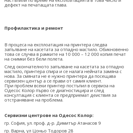
настъпили по време на експлоатацията в това число и
дефект на печатащата глава.
Профилактика и ремонт
В процеса на експлоатация на принтера следва
запълване на касетата за отпадно мастило. Обикновенно
това се случва в рамките на 10 000 – 12 000 копия печат
на снимки без бели полета.
След окончателното запълване на касетата за отпадно
мастило, принтера спира и се налага нейната замяна с
нова. За смяната не е нужно принтера да посещава
сервизен център а се прави от самия клиент.
При проблем всеки принтер постъпил в сервиза на
Одесос Колор първо се диагностицира и след
консултация с клиента се предприемат деиствия за
отстраняване на проблема.
Сервизни центрове на Одесос Колор:
гр. София, ул. проф. д-р. Димитър Атанасов 9
гр. Варна, ул Цоньо Тодоров 28