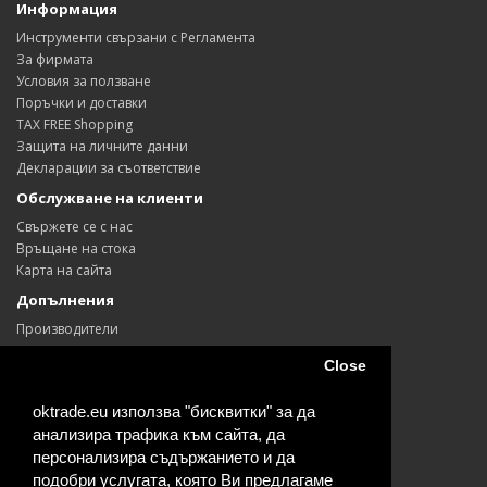
Информация
Инструменти свързани с Регламента
За фирмата
Условия за ползване
Поръчки и доставки
TAX FREE Shopping
Защита на личните данни
Декларации за съответствие
Обслужване на клиенти
Свържете се с нас
Връщане на стока
Карта на сайта
Допълнения
Производители
Ваучери
Close
Партньори
Промоции
oktrade.eu използва "бисквитки" за да
Моят профил
анализира трафика към сайта, да
Моят профил
персонализира съдържанието и да
История на поръчките
подобри услугата, която Ви предлагаме