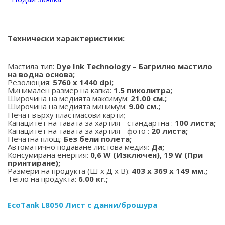
Технически характеристики:
Мастила тип:
Dye Ink Technology – Багрилно мастило
на водна основа;
Резолюция:
5760 x 1440 dpi;
Минимален размер на капка:
1.5 пиколитра;
Широчина на медията максимум:
21.00 см.;
Широчина на медията минимум:
9.00 см.;
Печат върху пластмасови карти;
Капацитет на тавата за хартия - стандартна :
100 листа;
Капацитет на тавата за хартия - фото :
20 листа;
Печатна площ:
Без бели полета;
Автоматично подаване листова медия:
Да;
Консумирана енергия:
0,6 W (Изключен), 19 W (При
принтиране);
Размери на продукта (Ш х Д х В):
403 x 369 x 149 мм.;
Тегло на продукта:
6.00 кг.;
EcoTank L8050 Лист с данни/брошура