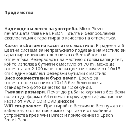
Предимства
Надежден и лесен за употреба.
Micro Piezo
печатащата глава на EPSON - дълга и безпроблемна
експлоатация с гарантирано качество на отпечатъка.
Кажете сбогом на касетите с мастило.
Вградената 6
цветна система за непрекъснато подаване на мастило ви
гарантира изключително ниска себестойност на
отпечатъка. Резервоарът за мастило с голям капацитет,
който използва бутилки с мастило от 70 ml, може да
отпечата до 2 100 качествени цветни снимки от 10x15
cm с един комплект резервни бутилки с мастило
Висококачествен и бърз печат.
Време за
отпечатване на снимка 10х15 без бели полета
стандартно фото качество за 12 секунди.
Гъвкави размери.
Печат до ръба на хартията без бели
полета до формат А4 и печат върху идентификационни
карти от PVC и CD и DVD дискове.
WiFi
свързаност.
Принтирайте безжично без нужда от
кабел както от вашия компютър така и от мобилни
устройства през Wi-Fi Direct и приложението Epson
Smart Panel.