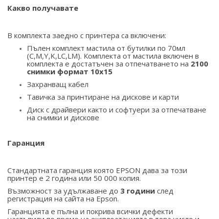
Какво получавате
В комплекта заедно с принтера са включени:
Пълен комплект мастила от бутилки по 70мл
(C,M,Y,K,LC,LM). Комплекта от мастила включен в
комплекта е достатъчен за отпечатването на
2100
снимки формат 10х15
Захранващ кабел
Тавичка за принтиране на дискове и карти
Диск с драйвери както и софтуери за отпечатване
на снимки и дискове
Гаранция
Стандартната гаранция която EPSON дава за този
принтер е 2 година или 50 000 копия.
Възможност за удължаване до
3 години
след
регистрация на сайта на Epson.
Гаранцията е пълна и покрива всички дефекти