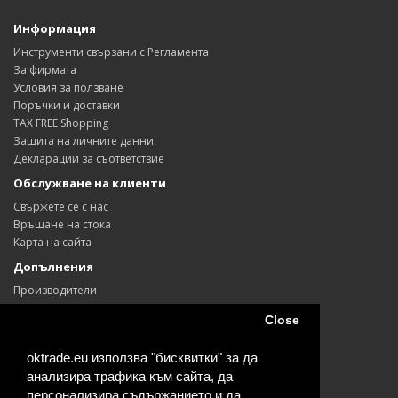
Информация
Инструменти свързани с Регламента
За фирмата
Условия за ползване
Поръчки и доставки
TAX FREE Shopping
Защита на личните данни
Декларации за съответствие
Обслужване на клиенти
Свържете се с нас
Връщане на стока
Карта на сайта
Допълнения
Производители
Ваучери
Close
Партньори
Промоции
oktrade.eu използва "бисквитки" за да
Моят профил
анализира трафика към сайта, да
Моят профил
персонализира съдържанието и да