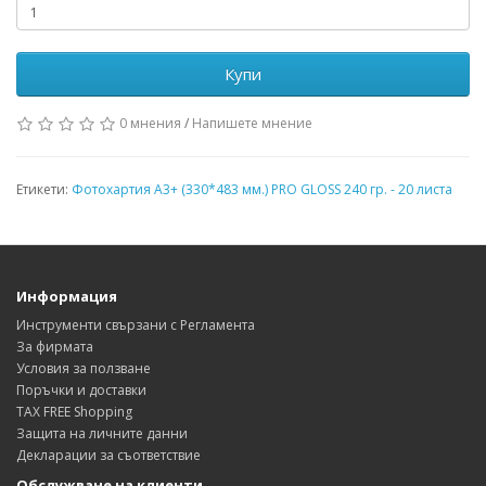
Купи
0 мнения
/
Напишете мнение
Етикети:
Фотохартия А3+ (330*483 мм.) PRO GLOSS 240 гр. - 20 листа
Информация
Инструменти свързани с Регламента
За фирмата
Условия за ползване
Поръчки и доставки
TAX FREE Shopping
Защита на личните данни
Декларации за съответствие
Обслужване на клиенти