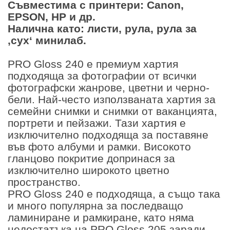
Съвместима с принтери: Canon,
EPSON, HP и др.
Налична като: листи, рула, рула за
‚сух‘ минилаб.
PRO Gloss 240 е премиум хартия
подходяща за фотографии от всички
фотографски жанрове, цветни и черно-
бели. Най-често използваната хартия за
семейни снимки и снимки от ваканцията,
портрети и пейзажи. Тази хартия е
изключително подходяща за поставяне
във фото албуми и рамки. Високото
гланцово покритие допринася за
изключително широкото цветно
пространство.
PRO Gloss 240 е подходяща, а също така
и много популярна за последващо
ламиниране и рамкиране, като няма
недостатъка на PRO Gloss 205 заради