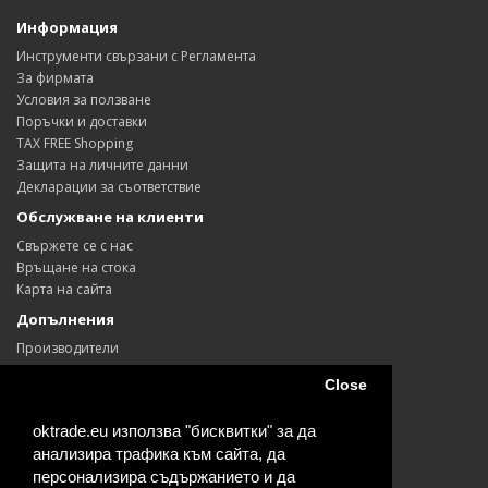
Информация
Инструменти свързани с Регламента
За фирмата
Условия за ползване
Поръчки и доставки
TAX FREE Shopping
Защита на личните данни
Декларации за съответствие
Обслужване на клиенти
Свържете се с нас
Връщане на стока
Карта на сайта
Допълнения
Производители
Ваучери
Close
Партньори
Промоции
oktrade.eu използва "бисквитки" за да
Моят профил
анализира трафика към сайта, да
Моят профил
персонализира съдържанието и да