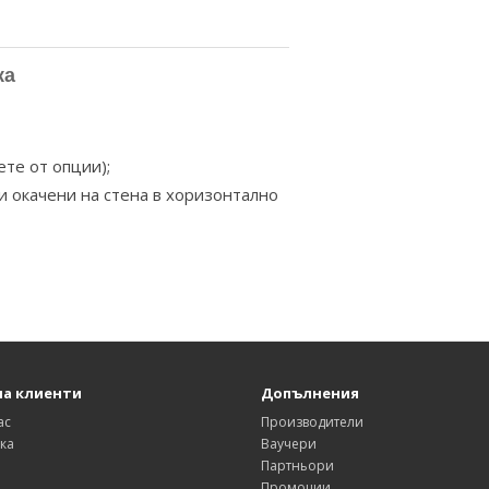
ка
те от опции);
ли окачени на стена в хоризонтално
на клиенти
Допълнения
ас
Производители
ка
Ваучери
Партньори
Промоции