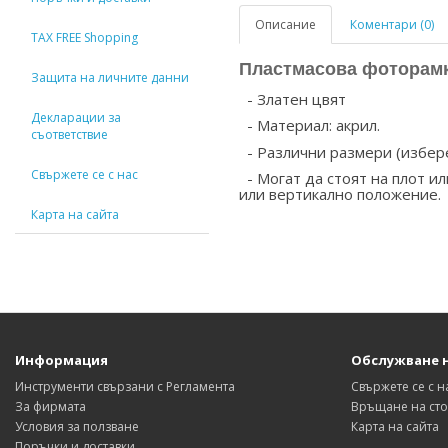
Описание
Коментари (0)
TAX FREE Shopping
Пластмасова фоторам
Защита на личните данни
- Златен цвят
Декларации за
- Материал: акрил.
съответствие
- Различни размери (избере
Свържете се с нас
- Могат да стоят на плот и
или вертикално положение.
Карта на сайта
Информация
Обслужване 
Инструменти свързани с Регламента
Свържете се с н
За фирмата
Връщане на сто
Условия за ползване
Карта на сайта
Поръчки и доставки