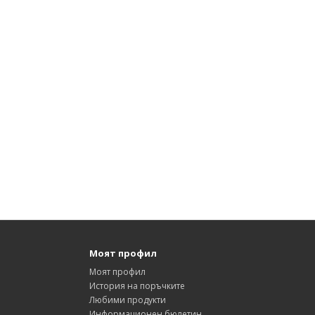
Моят профил
Моят профил
История на поръчките
Любими продукти
Информационен бюлетин