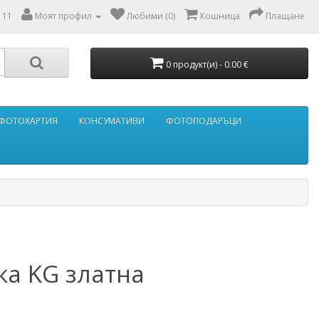
111
Моят профил
Любими (0)
Кошница
Плащане
0 продукт(и) - 0.00 €
ФОТОХАРТИЯ
КОНСУМАТИВИ
ФОТОПОДАРЪЦИ
а KG златна