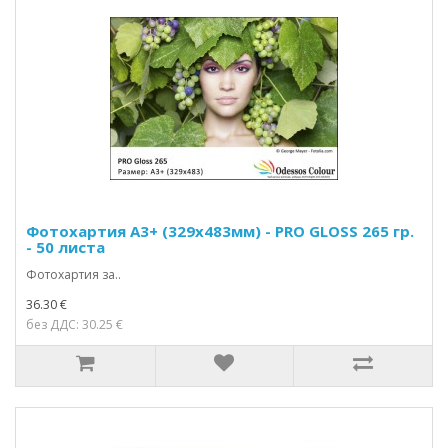
Фотохартия А3+ (329х483мм) - PRO GLOSS 265 гр.
- 50 листа
Фотохартия за..
36.30 €
без ДДС: 30.25 €