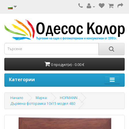
0 продукт(и) - 0.00 €
Категории
Начало
Марка:
HOFMANN
Дървена фоторамка 10х15 модел 480