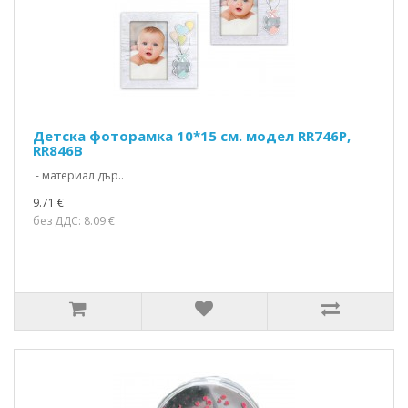
Детска фоторамка 10*15 см. модел RR746P,
RR846B
- материал дър..
9.71 €
без ДДС: 8.09 €