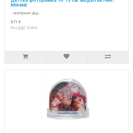
RR846B
- материал дър..
9.71 €
без ДДС: 8.09 €