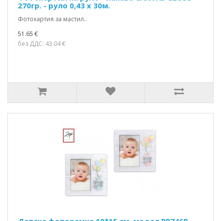
270гр. - руло 0,43 х 30м.
Фотохартия за мастил..
51.65 €
без ДДС: 43.04 €
Детска фоторамка 10*15 см. модел RR746P,