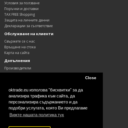
Условия за ползване
Поръчки и доставки
TAX FREE Shopping
Защита на личните данни
Декларации за съответствие
Обслужване на клиенти
Свържете се с нас
Връщане на стока
Карта на сайта
Допълнения
Производители
Ваучери
Close
Партньори
Промоции
oktrade.eu използва "бисквитки" за да
Моят профил
анализира трафика към сайта, да
Моят профил
персонализира съдържанието и да
История на поръчките
подобри услугата, която Ви предлагаме
Любими продукти
Вижте нашата политика тук
Информационен бюлетин