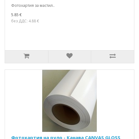
Фотохартия за мастил..
5.85 €
без ДДС: 4.88 €
Фотохартия на руло - Канава CANVAS GLOSS