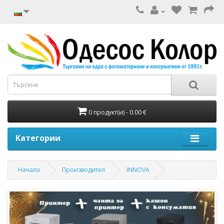
0 продукт(и) - 0.00 €
Категории
Начало
Производител
INNOVA